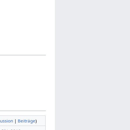
ussion
|
Beiträge
)