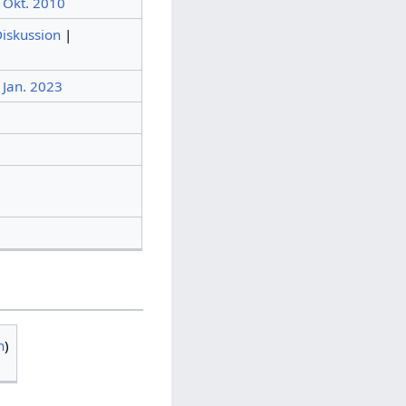
. Okt. 2010
iskussion
|
 Jan. 2023
n
)