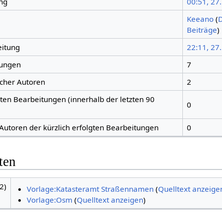
ng
00:51, 27
Keeano
(
D
Beiträge
)
eitung
22:11, 27.
tungen
7
icher Autoren
2
gten Bearbeitungen (innerhalb der letzten 90
0
 Autoren der kürzlich erfolgten Bearbeitungen
0
ten
2)
Vorlage:Katasteramt Straßennamen
(
Quelltext anzeige
Vorlage:Osm
(
Quelltext anzeigen
)