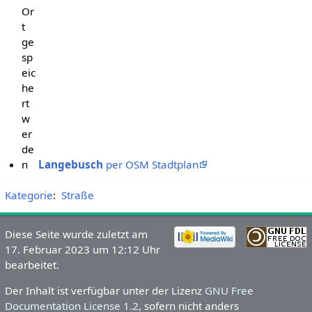
Or
t
ge
sp
eic
he
rt
w
er
de
n
Langebusch
per OSM Stadtplan
Kategorie
:
Straße
Diese Seite wurde zuletzt am
17. Februar 2023 um 12:12 Uhr
bearbeitet.
Der Inhalt ist verfügbar unter der Lizenz
GNU Free
Documentation License 1.2
, sofern nicht anders