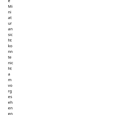
e
Mi
ni
at
ur
an
sic
ht
ko
nn
te
nic
ht
a
m
vo
rg
es
eh
en
en