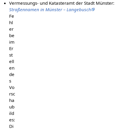
Vermessungs- und Katasteramt der Stadt Münster:
Straßennamen in Münster – Langebusch
Fe
hl
er
be
im
Er
st
ell
en
de
s
Vo
rsc
ha
ub
ild
es:
Di