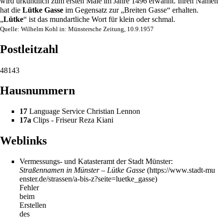
wird urkundlich zum ersten Male im Jahre
1496
erwähnt. Ihren Namen
hat die
Lütke Gasse
im Gegensatz zur „
Breiten Gasse
“ erhalten.
„
Lütke
“ ist das mundartliche Wort für klein oder schmal.
Quelle: Wilhelm Kohl in: Münstersche Zeitung, 10.9.
1957
Postleitzahl
48143
Hausnummern
17
Language Service Christian Lennon
17a
Clips - Friseur Reza Kiani
Weblinks
Vermessungs- und Katasteramt der Stadt Münster:
Straßennamen in Münster – Lütke Gasse
Fehler
beim
Erstellen
des