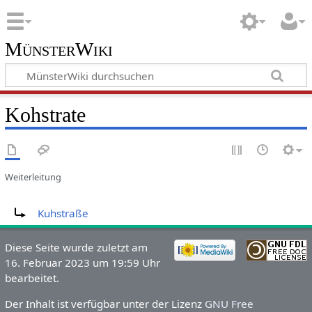
MünsterWiki
Kohstrate
Weiterleitung
Weiterleitung nach:
Kuhstraße
Diese Seite wurde zuletzt am
16. Februar 2023 um 19:59 Uhr
bearbeitet.
Der Inhalt ist verfügbar unter der Lizenz
GNU Free