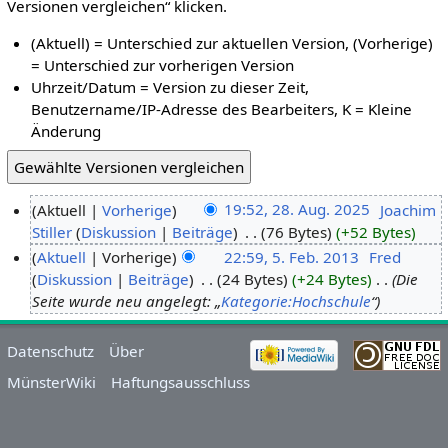
Versionen vergleichen“ klicken.
(Aktuell) = Unterschied zur aktuellen Version, (Vorherige)
= Unterschied zur vorherigen Version
Uhrzeit/Datum = Version zu dieser Zeit,
Benutzername/IP-Adresse des Bearbeiters, K = Kleine
Änderung
Aktuell
Vorherige
19:52, 28. Aug. 2025
‎
Joachim
Stiller
Diskussion
Beiträge
‎
76 Bytes
+52 Bytes
Aktuell
Vorherige
22:59, 5. Feb. 2013
‎
Fred
Diskussion
Beiträge
‎
24 Bytes
+24 Bytes
‎
Die
Seite wurde neu angelegt: „
Kategorie:Hochschule
“
Datenschutz
Über
MünsterWiki
Haftungsausschluss