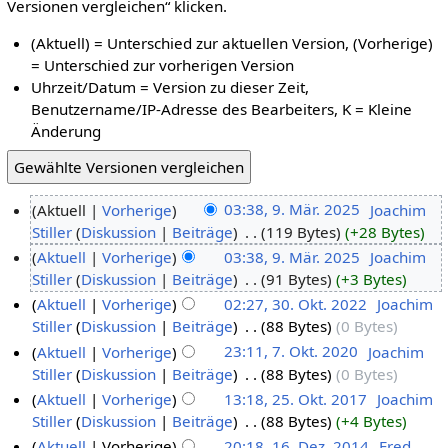
Versionen vergleichen“ klicken.
(Aktuell) = Unterschied zur aktuellen Version, (Vorherige)
= Unterschied zur vorherigen Version
Uhrzeit/Datum = Version zu dieser Zeit,
Benutzername/IP-Adresse des Bearbeiters, K = Kleine
Änderung
Aktuell
Vorherige
03:38, 9. Mär. 2025
‎
Joachim
Stiller
Diskussion
Beiträge
‎
119 Bytes
+28 Bytes
Aktuell
Vorherige
03:38, 9. Mär. 2025
‎
Joachim
Stiller
Diskussion
Beiträge
‎
91 Bytes
+3 Bytes
Aktuell
Vorherige
02:27, 30. Okt. 2022
‎
Joachim
Stiller
Diskussion
Beiträge
‎
88 Bytes
0 Bytes
Aktuell
Vorherige
23:11, 7. Okt. 2020
‎
Joachim
Stiller
Diskussion
Beiträge
‎
88 Bytes
0 Bytes
Aktuell
Vorherige
13:18, 25. Okt. 2017
‎
Joachim
Stiller
Diskussion
Beiträge
‎
88 Bytes
+4 Bytes
Aktuell
Vorherige
20:18, 16. Dez. 2014
‎
Fred