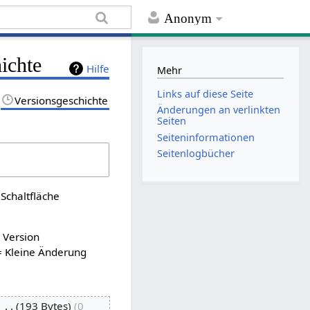
Anonym
ichte
Hilfe
Mehr
Links auf diese Seite
Versionsgeschichte
Änderungen an verlinkten
Seiten
Seiten­informationen
Seitenlogbücher
Schaltfläche
n Version
= Kleine Änderung
‎
193 Bytes
0