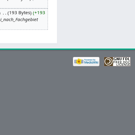
‎
193 Bytes
+193
gi_nach_Fachgebiet