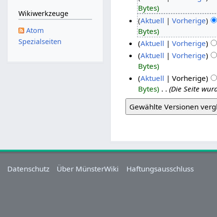
Bytes
Wikiwerkzeuge
Aktuell
Vorherige
Atom
Bytes
Spezialseiten
Aktuell
Vorherige
Aktuell
Vorherige
Bytes
Aktuell
Vorherige
Bytes
‎
Die Seite wur
Datenschutz
Über MünsterWiki
Haftungsausschluss