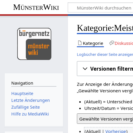
MünsterWiki
Kategorie:Meist
Kategorie
Diskussi
Logbücher dieser Seite anzeige
Versionen filter
Navigation
Zur Anzeige der Änderunge
„Gewählte Versionen vergle
Hauptseite
Letzte Änderungen
(Aktuell) = Unterschied
Zufällige Seite
Uhrzeit/Datum = Versio
Hilfe zu MediaWiki
Aktuell
Vorherige