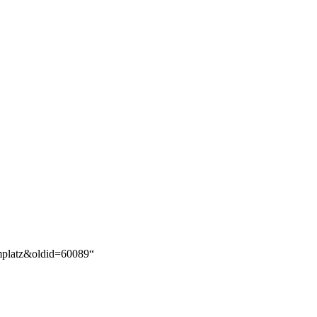
omplatz&oldid=60089
“