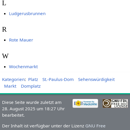
L
Ludgerusbrunnen
R
Rote Mauer
W
Wochenmarkt
Kategorien
:
Platz
St.-Paulus-Dom
Sehenswürdigkeit
Markt
Domplatz
Diese Seite wurde zuletzt am
28. August 2025 um 18:27 Uhr
bearbeitet.
Der Inhalt ist verfügbar unter der Lizenz
GNU Free