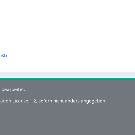
ist)
 bearbeitet.
tion License 1.2
, sofern nicht anders angegeben.