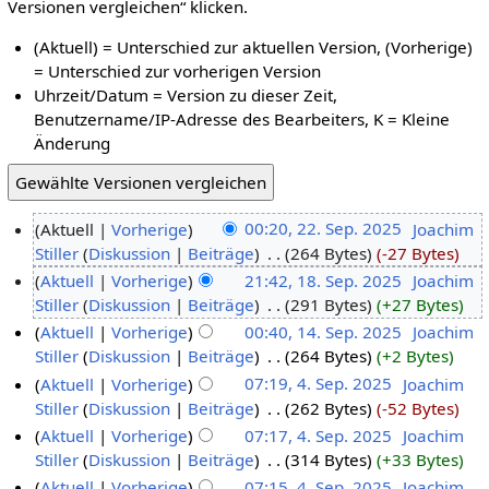
Versionen vergleichen“ klicken.
(Aktuell) = Unterschied zur aktuellen Version, (Vorherige)
= Unterschied zur vorherigen Version
Uhrzeit/Datum = Version zu dieser Zeit,
Benutzername/IP-Adresse des Bearbeiters, K = Kleine
Änderung
Aktuell
Vorherige
00:20, 22. Sep. 2025
‎
Joachim
Stiller
Diskussion
Beiträge
‎
264 Bytes
-27 Bytes
Aktuell
Vorherige
21:42, 18. Sep. 2025
‎
Joachim
Stiller
Diskussion
Beiträge
‎
291 Bytes
+27 Bytes
Aktuell
Vorherige
00:40, 14. Sep. 2025
‎
Joachim
Stiller
Diskussion
Beiträge
‎
264 Bytes
+2 Bytes
Aktuell
Vorherige
07:19, 4. Sep. 2025
‎
Joachim
Stiller
Diskussion
Beiträge
‎
262 Bytes
-52 Bytes
Aktuell
Vorherige
07:17, 4. Sep. 2025
‎
Joachim
Stiller
Diskussion
Beiträge
‎
314 Bytes
+33 Bytes
Aktuell
Vorherige
07:15, 4. Sep. 2025
‎
Joachim