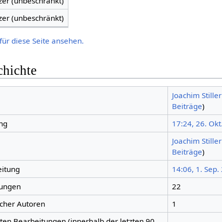
zer (unbeschränkt)
zer (unbeschränkt)
für diese Seite ansehen.
chichte
Joachim Stiller
Beiträge
)
ng
17:24, 26. Okt
Joachim Stiller
Beiträge
)
eitung
14:06, 1. Sep.
tungen
22
icher Autoren
1
gten Bearbeitungen (innerhalb der letzten 90