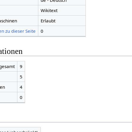
de - Deutsch
Wikitext
aschinen
Erlaubt
n zu dieser Seite
0
ationen
sgesamt
9
5
ien
4
0