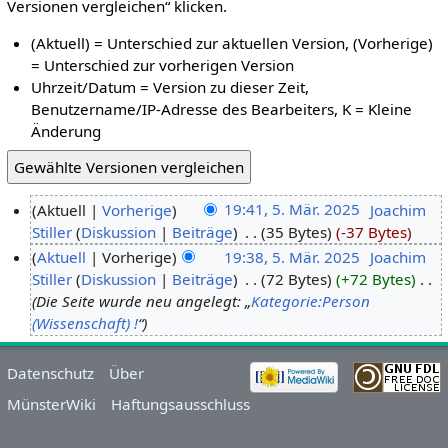
Versionen vergleichen“ klicken.
(Aktuell) = Unterschied zur aktuellen Version, (Vorherige)
= Unterschied zur vorherigen Version
Uhrzeit/Datum = Version zu dieser Zeit,
Benutzername/IP-Adresse des Bearbeiters, K = Kleine
Änderung
Aktuell
Vorherige
19:41, 5. Mär. 2025
‎
Joachim
Stiller
Diskussion
Beiträge
‎
35 Bytes
-37 Bytes
Aktuell
Vorherige
19:38, 5. Mär. 2025
‎
Joachim
Stiller
Diskussion
Beiträge
‎
72 Bytes
+72 Bytes
‎
Die Seite wurde neu angelegt: „
Kategorie:Person
(Wissenschaft)
!
“
Datenschutz
Über
MünsterWiki
Haftungsausschluss