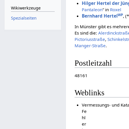
Hilger Hertel der Jün
Wikiwerkzeuge
Pantaleon
“ in
Roxel
WP
Bernhard Hertel
, (*
Spezialseiten
In Münster gibt es mehre
Es sind die:
Alerdinckstraß
Pictoriusstraße
,
Schinkelst
Manger-Straße
.
Postleitzahl
48161
Weblinks
Vermessungs- und Kata
Fe
hl
er