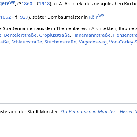
WP
gere
, (*
1860
- †
1918
), u. A. Architekt des neugotischen Kirche
WP
1862
- †
1927
), später Dombaumeister in
Köln
re Straßennamen aus dem Themenbereich Architekten, Baumei
e
,
Bentelerstraße
,
Gropiusstraße
,
Hanemannstraße
,
Hensenstr
raße
,
Schlaunstraße
,
Stübbenstraße
,
Vagedesweg
,
Von-Corfey-
steramt der Stadt Münster:
Straßennamen in Münster – Hertelst