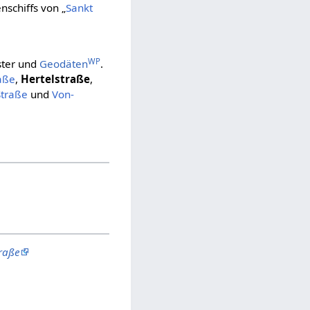
nschiffs von „
Sankt
WP
ster und
Geodäten
.
aße
,
Hertelstraße
,
Straße
und
Von-
raße