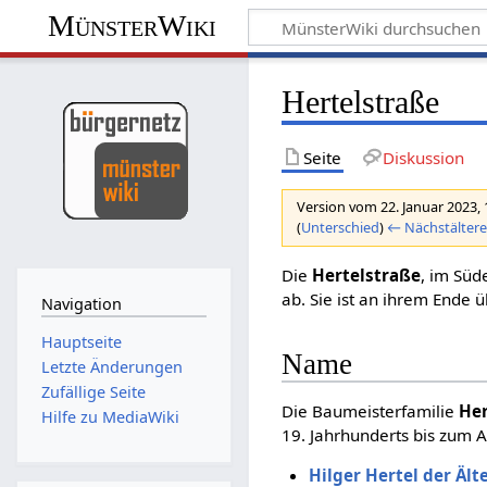
MünsterWiki
Hertelstraße
Seite
Diskussion
Version vom 22. Januar 2023,
(
Unterschied
)
← Nächstältere
Die
Hertelstraße
, im Sü
ab. Sie ist an ihrem Ende
Navigation
Hauptseite
Name
Letzte Änderungen
Zufällige Seite
Die Baumeisterfamilie
Her
Hilfe zu MediaWiki
19. Jahrhunderts bis zum A
Hilger Hertel der Ält