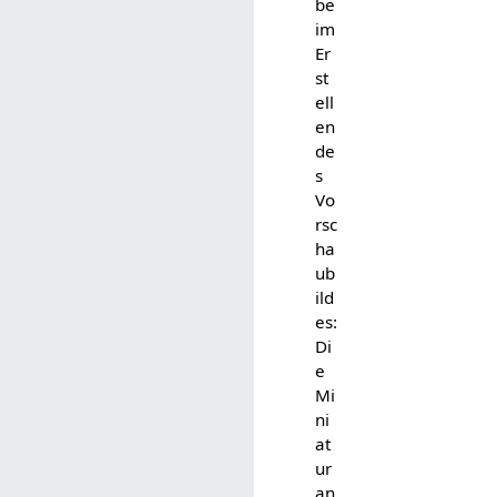
be
im
Er
st
ell
en
de
s
Vo
rsc
ha
ub
ild
es:
Di
e
Mi
ni
at
ur
an