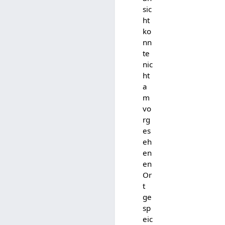
sic
ht
ko
nn
te
nic
ht
a
m
vo
rg
es
eh
en
en
Or
t
ge
sp
eic