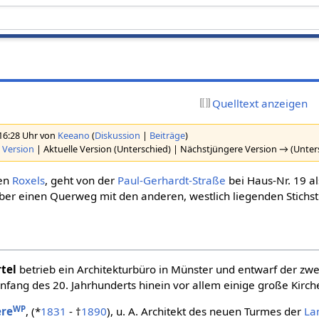
Quelltext anzeigen
 16:28 Uhr von
Keeano
(
Diskussion
|
Beiträge
)
 Version
| Aktuelle Version (Unterschied) | Nächstjüngere Version → (Unter
den
Roxels
, geht von der
Paul-Gerhardt-Straße
bei Haus-Nr. 19 al
 über einen Querweg mit den anderen, westlich liegenden Stich
tel
betrieb ein Architekturbüro in Münster und entwarf der zwe
nfang des 20. Jahrhunderts hinein vor allem einige große Kirch
WP
ere
, (*
1831
- †
1890
), u. A. Architekt des neuen Turmes der
La