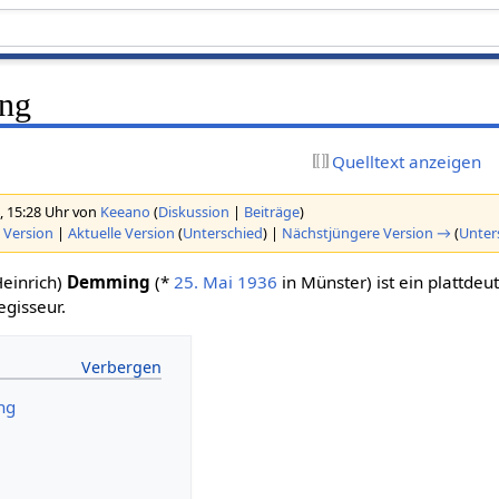
ng
Quelltext anzeigen
, 15:28 Uhr von
Keeano
(
Diskussion
|
Beiträge
)
 Version
|
Aktuelle Version
(
Unterschied
) |
Nächstjüngere Version →
(
Unter
Heinrich)
Demming
(*
25. Mai
1936
in Münster) ist ein plattdeu
egisseur.
ng