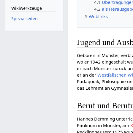
4.1
Übertragungen
Wikiwerkzeuge
4.2
als Herausgeb
5
Weblinks
Spezialseiten
Jugend und Ausb
Geboren in Münster, verbr
wo er 1942 eingeschult wu
er nach Münster zurück u
er an der
Westfälischen Wi
Pädagogik, Philosophie un
das Lehramt an Gymnasie
Beruf und Beruf
Hannes Demming unterrich
Paulinum in Münster, am
K
Recklinghausen; 1975 wurd