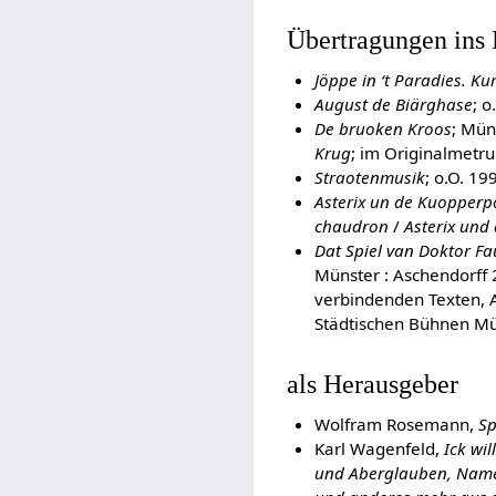
Übertragungen ins
Jöppe in ‘t Paradies. Ku
August de Biärghase
; 
De bruoken Kroos
; Mün
Krug
; im Originalmetr
Straotenmusik
; o.O. 1
Asterix un de Kuopperp
chaudron
/
Asterix und
Dat Spiel van Doktor Fa
Münster : Aschendorff
verbindenden Texten, A
Städtischen Bühnen Mü
als Herausgeber
Wolfram Rosemann,
Sp
Karl Wagenfeld,
Ick wi
und Aberglauben, Namen