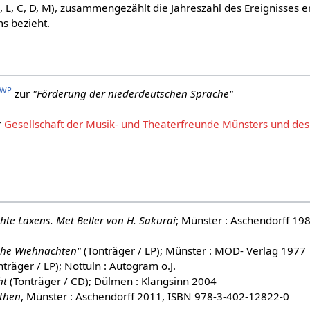
X, L, C, D, M), zusammengezählt die Jahreszahl des Ereignisses e
s bezieht.
WP
zur
"Förderung der niederdeutschen Sprache"
r
Gesellschaft der Musik- und Theaterfreunde Münsters und de
ichte Läxens. Met Beller von H. Sakurai
; Münster : Aschendorff 19
ohe Wiehnachten"
(Tonträger / LP); Münster : MOD- Verlag 1977
träger / LP); Nottuln : Autogram o.J.
ht
(Tonträger / CD); Dülmen : Klangsinn 2004
nthen
, Münster : Aschendorff 2011, ISBN 978-3-402-12822-0