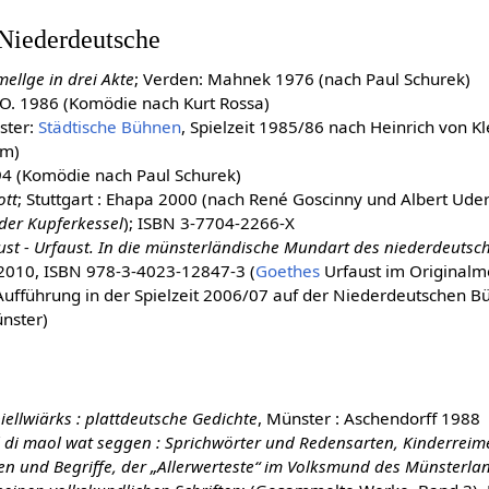
 Niederdeutsche
mellge in drei Akte
; Verden: Mahnek 1976 (nach Paul Schurek)
o.O. 1986 (Komödie nach Kurt Rossa)
ster:
Städtische Bühnen
, Spielzeit 1985/86 nach Heinrich von Kl
um)
994 (Komödie nach Paul Schurek)
ott
; Stuttgart : Ehapa 2000 (nach René Goscinny und Albert Ude
 der Kupferkessel
); ISBN 3-7704-2266-X
ust - Urfaust. In die münsterländische Mundart des niederdeuts
 2010, ISBN 978-3-4023-12847-3 (
Goethes
Urfaust im Originalm
ufführung in der Spielzeit 2006/07 auf der Niederdeutschen B
nster)
iellwiärks : plattdeutsche Gedichte
, Münster : Aschendorff 1988
ll di maol wat seggen : Sprichwörter und Redensarten, Kinderreim
 und Begriffe, der „Allerwerteste“ im Volksmund des Münsterlan