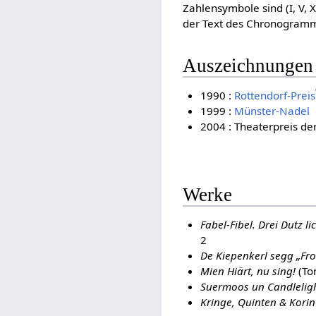
Zahlensymbole sind (I, V, 
der Text des Chronogramm
Auszeichnungen
1990 :
Rottendorf-Preis
1999 :
Münster-Nadel
2004 : Theaterpreis de
Werke
Fabel-Fibel. Drei Dutz l
2
De Kiepenkerl segg „Fr
Mien Hiärt, nu sing!
(Ton
Suermoos un Candlelig
Kringe, Quinten & Kori