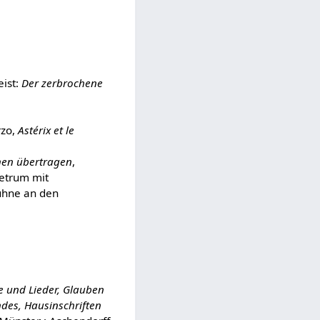
eist:
Der zerbrochene
rzo,
Astérix et le
chen übertragen
,
etrum mit
ühne an den
e und Lieder, Glauben
des, Hausinschriften