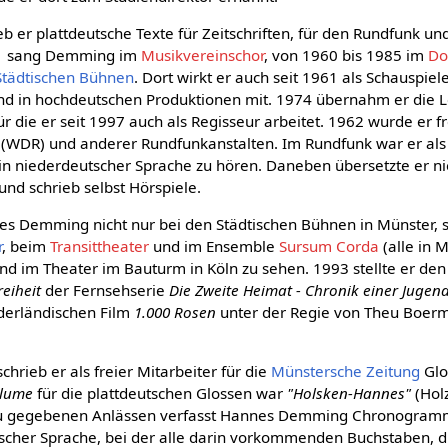
 er plattdeutsche Texte für Zeitschriften, für den Rundfunk und
61 sang Demming im
Musikvereinschor
, von 1960 bis 1985 im
Do
Städtischen Bühnen
. Dort wirkt er auch seit 1961 als Schauspiel
d in hochdeutschen Produktionen mit. 1974 übernahm er die L
 die er seit 1997 auch als Regisseur arbeitet. 1962 wurde er fr
(WDR) und anderer Rundfunkanstalten. Im Rundfunk war er als
 in niederdeutscher Sprache zu hören. Daneben übersetzte er n
nd schrieb selbst Hörspiele.
es Demming nicht nur bei den Städtischen Bühnen in Münster,
r
, beim
Transittheater
und im Ensemble
Sursum Corda
(alle in 
d im Theater im Bauturm in Köln zu sehen. 1993 stellte er de
reiheit
der Fernsehserie
Die Zweite Heimat - Chronik einer Jugen
ederländischen Film
1.000 Rosen
unter der Regie von Theu Boer
hrieb er als freier Mitarbeiter für die
Münstersche Zeitung
Glo
plume
für die plattdeutschen Glossen war
"Holsken-Hannes"
(Hol
u gegebenen Anlässen verfasst Hannes Demming Chronogramme
inischer Sprache, bei der alle darin vorkommenden Buchstaben, 