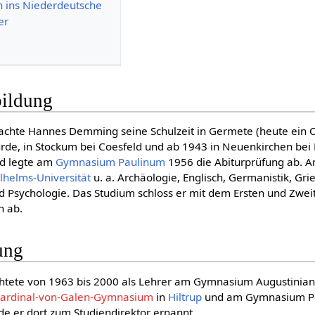
 ins Niederdeutsche
er
ildung
achte Hannes Demming seine Schulzeit in Germete (heute ein O
rde, in Stockum bei Coesfeld und ab 1943 in Neuenkirchen bei
nd legte am
Gymnasium Paulinum
1956 die Abiturprüfung ab. A
lhelms-Universität
u. a. Archäologie, Englisch, Germanistik, Grie
d Psychologie. Das Studium schloss er mit dem Ersten und Zwe
n ab.
ung
tete von 1963 bis 2000 als Lehrer am Gymnasium Augustinia
ardinal-von-Galen-Gymnasium
in
Hiltrup
und am Gymnasium Pe
e er dort zum Studiendirektor ernannt.