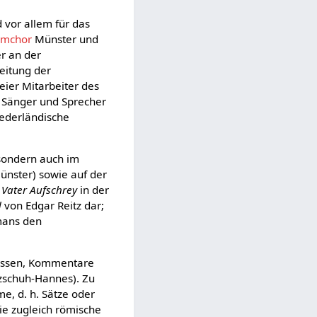
 vor allem für das
mchor
Münster und
er an der
eitung der
eier Mitarbeiter des
 Sänger und Sprecher
iederländische
 sondern auch im
Münster) sowie auf der
n
Vater Aufschrey
in der
d
von Edgar Reitz dar;
mans den
ssen, Kommentare
zschuh-Hannes). Zu
, d. h. Sätze oder
die zugleich römische