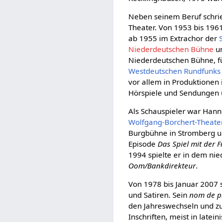
Neben seinem Beruf schrieb
Theater. Von 1953 bis 19
ab 1955 im Extrachor der
Niederdeutschen Bühne
un
Niederdeutschen Bühne, für
Westdeutschen Rundfunks
vor allem in Produktionen
Hörspiele und Sendungen u
Als Schauspieler war Hann
Wolfgang-Borchert-Theate
Burgbühne in Stromberg un
Episode
Das Spiel mit der F
1994 spielte er in dem ni
Oom/Bankdirekteur
.
Von 1978 bis Januar 2007 sc
und Satiren. Sein
nom de 
den Jahreswechseln und z
Inschriften, meist in late