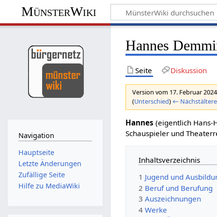
MünsterWiki
Hannes Demmi
Seite
Diskussion
Version vom 17. Februar 2024
(
Unterschied
)
← Nächstältere
Hannes
(eigentlich Hans-
Schauspieler und Theaterr
Navigation
Hauptseite
Inhaltsverzeichnis
Letzte Änderungen
Zufällige Seite
1
Jugend und Ausbildu
Hilfe zu MediaWiki
2
Beruf und Berufung
3
Auszeichnungen
4
Werke