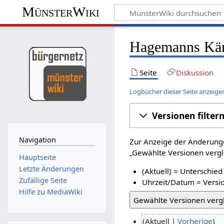
MünsterWiki
Hagemanns Käm
Seite
Diskussion
Logbücher dieser Seite anzeige
Versionen filter
Navigation
Zur Anzeige der Änderunge
„Gewählte Versionen vergle
Hauptseite
Letzte Änderungen
(Aktuell) = Unterschied
Zufällige Seite
Uhrzeit/Datum = Versio
Hilfe zu MediaWiki
Aktuell
Vorherige