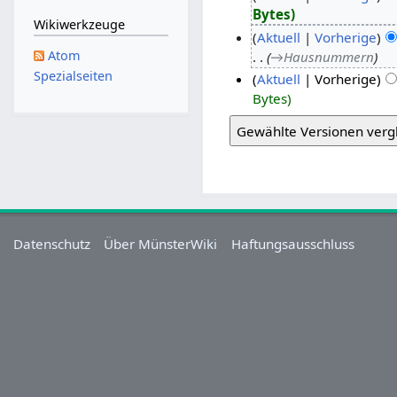
Bytes
Wikiwerkzeuge
Aktuell
Vorherige
Atom
→‎Hausnummern
Spezialseiten
Aktuell
Vorherige
Bytes
Datenschutz
Über MünsterWiki
Haftungsausschluss