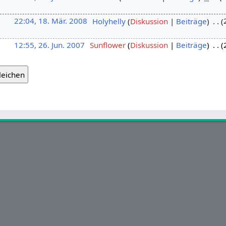
22:04, 18. Mär. 2008
‎
Holyhelly
Diskussion
Beiträge
‎
12:55, 26. Jun. 2007
‎
Sunflower
Diskussion
Beiträge
‎