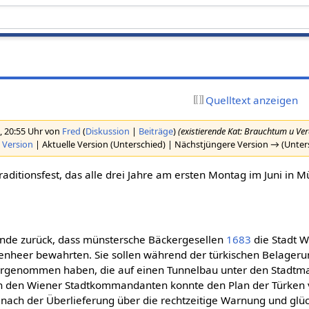
Quelltext anzeigen
, 20:55 Uhr von
Fred
(
Diskussion
|
Beiträge
)
(existierende Kat: Brauchtum u Ve
 Version
| Aktuelle Version (Unterschied) | Nächstjüngere Version → (Unter
Traditionsfest, das alle drei Jahre am ersten Montag im Juni in M
ende zurück, dass münstersche Bäckergesellen
1683
die Stadt W
enheer bewahrten. Sie sollen während der türkischen Belageru
rgenommen haben, die auf einen Tunnelbau unter den Stadtm
n den Wiener Stadtkommandanten konnte den Plan der Türken v
 nach der Überlieferung über die rechtzeitige Warnung und glüc