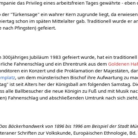
ompanie das Privileg eines arbeitsfreien Tages gewährte - eben
ob der "Türkensage" ein wahrer Kern zugrunde liegt, da erwiesen 
eiertag schon im späten Mittelalter gab. Traditionell wurde er
e nach Pfingsten) gefeiert.
300jähriges Jubiläum 1983 gefeiert wurde, hat ein traditionell
rliche Fahnenschlag und ein Ehrentrunk aus dem
Goldenen Ha
onditoren ein Konzert und die Proklamation der Majestäten, da
mplatz
, um dem münsterischen Bischof ihre Aufwartung zu mac
g" ist seit Alters her der Königsball am folgenden Samstag. D
ss alle Ballbesucher die neue Königin zu Fuß und mit Musik na
en) Fahnenschlag und abschließenden Umtrunk nach sich zieht
Das Bäckerhandwerk von 1896 bis 1996 am Beispiel der Stadt Mü
aner Schriften zur Volkskunde, Europäischen Ethnologie, Bd. 7