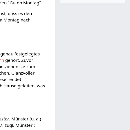
 den "Guten Montag".
ist, dass es den
 am Montag nach
 genau festgelegtes
hn
gehört. Zuvor
nn ziehen sie zum
hen. Glanzvoller
ieser endet
ch Hause geleiten, was
.
nster
. Münster (u. a.) :
; zugl. Münster :