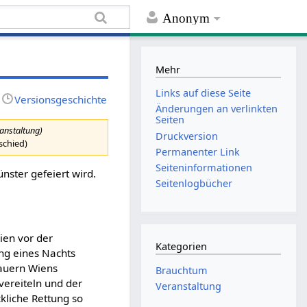
Anonym
Mehr
Links auf diese Seite
Versionsgeschichte
Änderungen an verlinkten
Seiten
ranstaltung)
Druckversion
schied)
Permanenter Link
Seiten­informationen
ünster gefeiert wird.
Seitenlogbücher
ien vor der
Kategorien
ng eines Nachts
auern Wiens
Brauchtum
ereiteln und der
Veranstaltung
kliche Rettung so