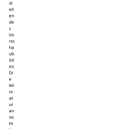
st
ell
en
de
s
Vo
rsc
ha
ub
ild
es:
Di
e
Mi
ni
at
ur
an
sic
ht