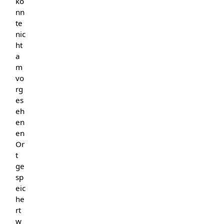
ko
nn
te
nic
ht
a
m
vo
rg
es
eh
en
en
Or
t
ge
sp
eic
he
rt
w