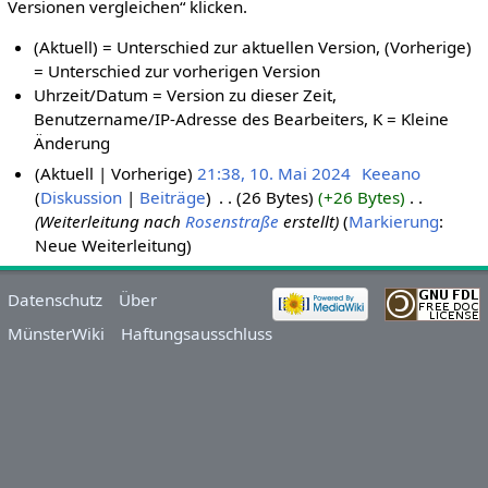
Versionen vergleichen“ klicken.
(Aktuell) = Unterschied zur aktuellen Version, (Vorherige)
= Unterschied zur vorherigen Version
Uhrzeit/Datum = Version zu dieser Zeit,
Benutzername/IP-Adresse des Bearbeiters, K = Kleine
Änderung
Aktuell
Vorherige
21:38, 10. Mai 2024
‎
Keeano
Diskussion
Beiträge
‎
26 Bytes
+26 Bytes
‎
Weiterleitung nach
Rosenstraße
erstellt
Markierung
:
Neue Weiterleitung
Datenschutz
Über
MünsterWiki
Haftungsausschluss