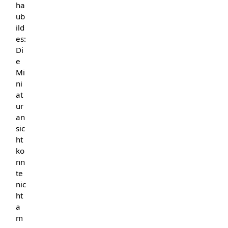
ha
ub
ild
es:
Di
e
Mi
ni
at
ur
an
sic
ht
ko
nn
te
nic
ht
a
m