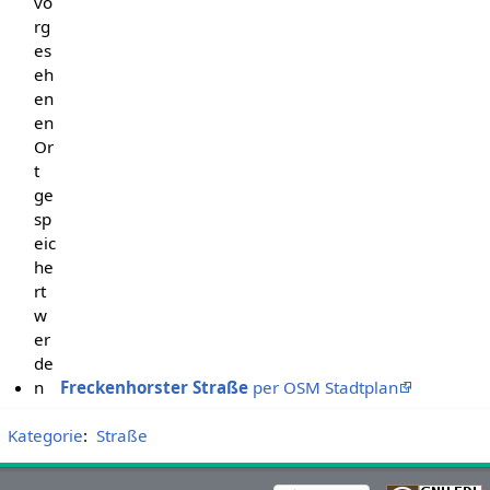
vo
rg
es
eh
en
en
Or
t
ge
sp
eic
he
rt
w
er
de
n
Freckenhorster Straße
per OSM Stadtplan
Kategorie
:
Straße