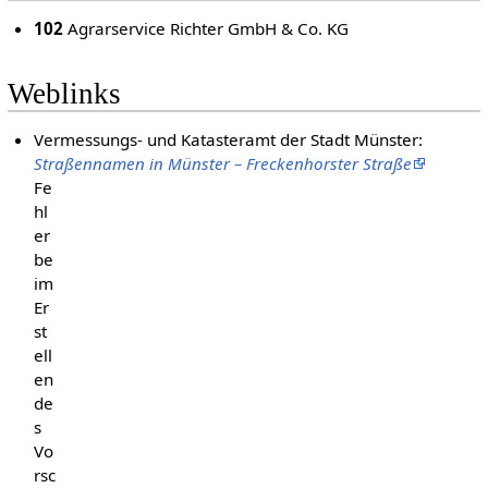
102
Agrarservice Richter GmbH & Co. KG
Weblinks
Vermessungs- und Katasteramt der Stadt Münster:
Straßennamen in Münster – Freckenhorster Straße
Fe
hl
er
be
im
Er
st
ell
en
de
s
Vo
rsc