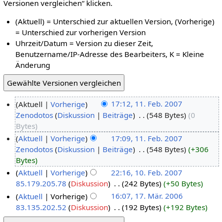
Versionen vergleichen“ klicken.
(Aktuell) = Unterschied zur aktuellen Version, (Vorherige)
= Unterschied zur vorherigen Version
Uhrzeit/Datum = Version zu dieser Zeit,
Benutzername/IP-Adresse des Bearbeiters, K = Kleine
Änderung
Aktuell
Vorherige
17:12, 11. Feb. 2007
Zenodotos
Diskussion
Beiträge
‎
548 Bytes
0
Bytes
Aktuell
Vorherige
17:09, 11. Feb. 2007
Zenodotos
Diskussion
Beiträge
‎
548 Bytes
+306
Bytes
Aktuell
Vorherige
22:16, 10. Feb. 2007
85.179.205.78
Diskussion
‎
242 Bytes
+50 Bytes
Aktuell
Vorherige
16:07, 17. Mär. 2006
83.135.202.52
Diskussion
‎
192 Bytes
+192 Bytes