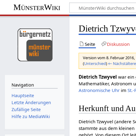
MünsterWiki
Dietrich Tzwyv
Seite
Diskussion
Version vom 8. Februar 2016,
(
Unterschied
)
← Nächstältere
Dietrich Tzwyvel
war ein 
Mathematiker, Astronom un
Navigation
Astronomische Uhr
im
St.
Hauptseite
Letzte Änderungen
Herkunft und Au
Zufällige Seite
Hilfe zu MediaWiki
Dietrich Tzwyvel (andere 
stammte aus dem kleinen O
gehört. Von diesem Ort le