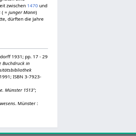
Zeit zwischen
1470
und
s
( =
junger Mann
)
te, dürften die Jahre
dorff 1931; pp. 17 - 29
e Buchdruck in
itätsbibliothek
 1991; ISBN 3-7923-
ae. Münster 1513"
;
chwesens
. Münster :