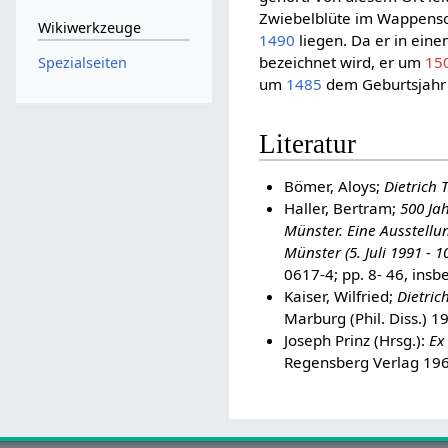
Zwiebelblüte im Wappenschi
Wikiwerkzeuge
1490
liegen. Da er in ein
bezeichnet wird, er um
15
Spezialseiten
um
1485
dem Geburtsjahr
Literatur
Bömer, Aloys;
Dietrich 
Haller, Bertram;
500 Jah
Münster. Eine Ausstell
Münster (5. Juli 1991 - 
0617-4; pp. 8- 46, insb
Kaiser, Wilfried;
Dietric
Marburg (Phil. Diss.) 
Joseph Prinz (Hrsg.):
Ex
Regensberg Verlag 19