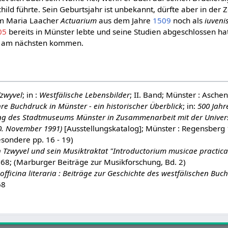
ld führte. Sein Geburtsjahr ist unbekannt, dürfte aber in der 
em Maria Laacher
Actuarium
aus dem Jahre
1509
noch als
iuveni
05
bereits in Münster lebte und seine Studien abgeschlossen hat
 am nächsten kommen.
Tzwyvel
; in :
Westfälische Lebensbilder
; II. Band; Münster : Aschen
re Buchdruck in Münster - ein historischer Überblick
; in:
500 Jahr
ung des Stadtmuseums Münster in Zusammenarbeit mit der Univers
10. November 1991)
[Ausstellungskatalog]; Münster : Regensberg
esondere pp. 16 - 19)
h Tzwyvel und sein Musiktraktat "Introductorium musicae practic
1968; (Marburger Beiträge zur Musikforschung, Bd. 2)
 officina literaria : Beiträge zur Geschichte des westfälischen Bu
68