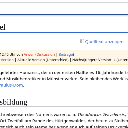
el
Quelltext anzeigen
 12:45 Uhr von
Arwen
(
Diskussion
|
Beiträge
)
 Version
| Aktuelle Version (Unterschied) | Nächstjüngere Version → (Unter
gelehrter Humanist, der in der ersten Hälfte es 16. Jahrhundert
d Musiktheoretiker in Münster wirkte. Sein bleibendes Werk ist
-Paulus-Dom
.
sbildung
Schreibweisen des Namens waren u. a.
Theodoricus Zwivelensis
,
rt Zweifall am Rande des Hürtgenwaldes, der heute zu Stolbe
itet sich auch sein Name her, wenn er auch auf seinen Druckers