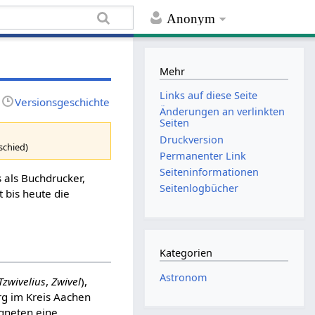
Anonym
Mehr
Links auf diese Seite
Versionsgeschichte
Änderungen an verlinkten
Seiten
Druckversion
schied)
Permanenter Link
Seiten­informationen
s als Buchdrucker,
Seitenlogbücher
 bis heute die
Kategorien
Astronom
Tzwivelius
,
Zwivel
),
rg im Kreis Aachen
igneten eine