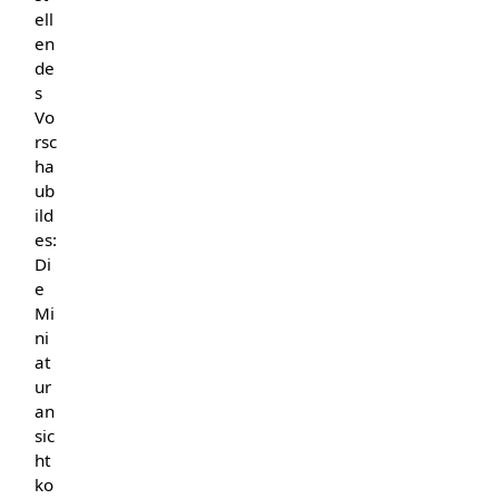
ell
en
de
s
Vo
rsc
ha
ub
ild
es:
Di
e
Mi
ni
at
ur
an
sic
ht
ko