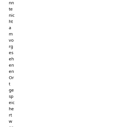
nn
te
nic
ht
a
m
vo
rg
es
eh
en
en
Or
t
ge
sp
eic
he
rt
w