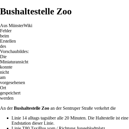
Bushaltestelle Zoo
Aus MünsterWiki
Fehler
beim
Erstellen
des
Vorschaubildes:
Die
Miniaturansicht
konnte
nicht
am
vorgesehenen
Ort
gespeichert
werden
An der
Bushaltestelle Zoo
an der
Sentruper Straße
verkehrt die
Linie 14
alltags tagsüber alle 20 Minuten. Die Haltestelle ist eine
Endstation dieser Linie.
Linie T80
TaxiBus vom / Richtung
Jungeblodtplatz