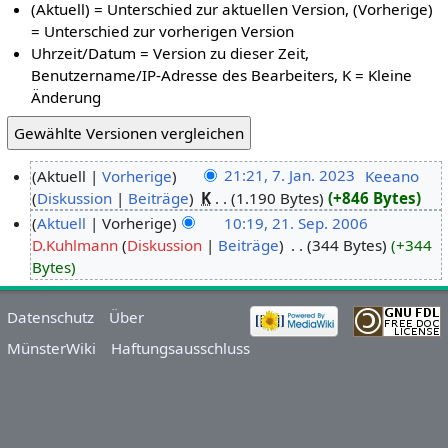
(Aktuell) = Unterschied zur aktuellen Version, (Vorherige)
= Unterschied zur vorherigen Version
Uhrzeit/Datum = Version zu dieser Zeit,
Benutzername/IP-Adresse des Bearbeiters, K = Kleine
Änderung
Aktuell
Vorherige
21:21, 7. Jan. 2023
‎
Keeano
Diskussion
Beiträge
‎
K
1.190 Bytes
+846 Bytes
Aktuell
Vorherige
10:19, 21. Sep. 2006
D.Kuhlmann
Diskussion
Beiträge
‎
344 Bytes
+344
Bytes
Datenschutz
Über
MünsterWiki
Haftungsausschluss