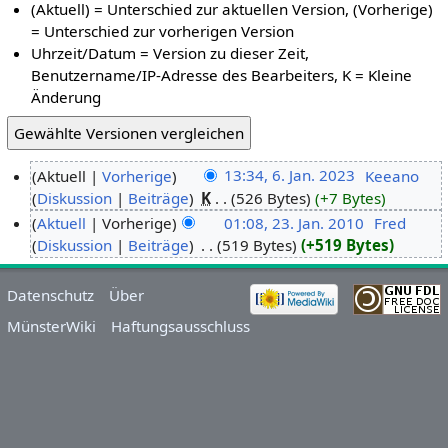
(Aktuell) = Unterschied zur aktuellen Version, (Vorherige)
= Unterschied zur vorherigen Version
Uhrzeit/Datum = Version zu dieser Zeit,
Benutzername/IP-Adresse des Bearbeiters, K = Kleine
Änderung
Aktuell
Vorherige
13:34, 6. Jan. 2023
‎
Keeano
Diskussion
Beiträge
‎
K
526 Bytes
+7 Bytes
Aktuell
Vorherige
01:08, 23. Jan. 2010
‎
Fred
Diskussion
Beiträge
‎
519 Bytes
+519 Bytes
Datenschutz
Über
MünsterWiki
Haftungsausschluss