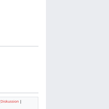
(
Diskussion
|