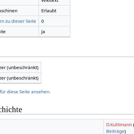
Wikitext
aschinen
Erlaubt
n zu dieser Seite
0
ite
Ja
zer (unbeschränkt)
zer (unbeschränkt)
für diese Seite ansehen.
chichte
D.Kuhlmann
Beiträge
)