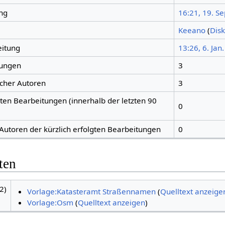
ng
16:21, 19. S
Keeano
(
Disk
eitung
13:26, 6. Jan
tungen
3
icher Autoren
3
gten Bearbeitungen (innerhalb der letzten 90
0
 Autoren der kürzlich erfolgten Bearbeitungen
0
ten
2)
Vorlage:Katasteramt Straßennamen
(
Quelltext anzeige
Vorlage:Osm
(
Quelltext anzeigen
)