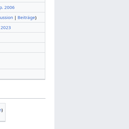
ep. 2006
ussion
|
Beiträge
)
. 2023
n
)