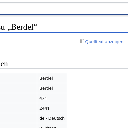
zu „Berdel“
Quelltext anzeigen
nen
Berdel
Berdel
471
2441
de - Deutsch