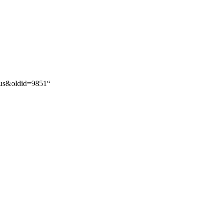
avus&oldid=9851
“