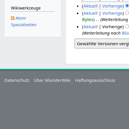
Aktuell
Vorherige
Wikiwerkzeuge
Aktuell
Vorherige
Atom
Bytes
‎
Weiterleitung
Spezialseiten
Aktuell
Vorherige
Weiterleitung nach
Blü
Datenschutz
Über MünsterWiki
Haftungsausschluss