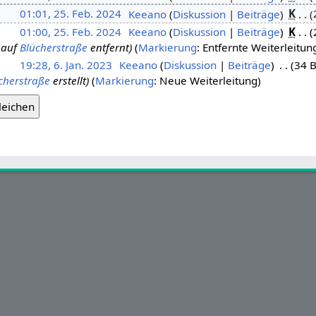
01:01, 25. Feb. 2024
‎
Keeano
Diskussion
Beiträge
‎
K
01:00, 25. Feb. 2024
‎
Keeano
Diskussion
Beiträge
‎
K
 auf
Blücherstraße
entfernt
Markierung
:
Entfernte Weiterleitun
19:28, 6. Jan. 2023
‎
Keeano
Diskussion
Beiträge
‎
34 B
cherstraße
erstellt
Markierung
:
Neue Weiterleitung