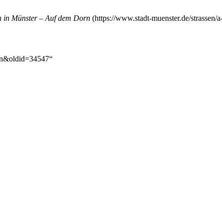
 in Münster – Auf dem Dorn
orn&oldid=34547
“