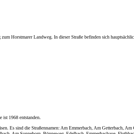
g
zum
Horstmarer Landweg
. In dieser Straße befinden sich hauptsächl
e ist
1968
entstanden.
isen. Es sind die Straßennamen:
Am Emmerbach
,
Am Getterbach
,
Am 
bach
,
Am Sonneborn
,
Bönneweg
,
Edelbach
,
Emmerbachaue
,
Flothba