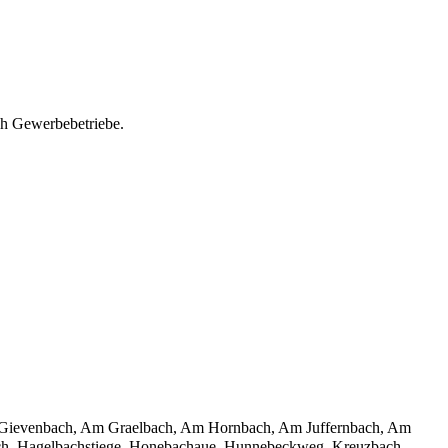
ich Gewerbebetriebe.
Gievenbach
,
Am Graelbach
,
Am Hornbach
,
Am Juffernbach
,
Am
ch
,
Hagelbachstiege
,
Honebachaue
,
Hunnebeckweg
,
Kreuzbach
,