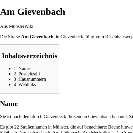
Am Gievenbach
Aus MünsterWiki
Die Straße
Am Gievenbach
, in
Gievenbeck
, führt vom
Rüschhauswe
Inhaltsverzeichnis
1
Name
2
Postleitzahl
3
Hausnummern
4
Weblinks
Name
Sie ist nach dem durch
Gievenbeck
fließenden
Gievenbach
benannt. Si
Es gibt 22 Straßennamen in Münster, die auf benachbarte Bäche hinwe
Kleibach
,
Am Lohausbach
,
Am Lütkebach
,
Am Meckelbach
,
Am Sand