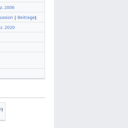
ep. 2006
ussion
|
Beiträge
)
ez. 2020
n
)