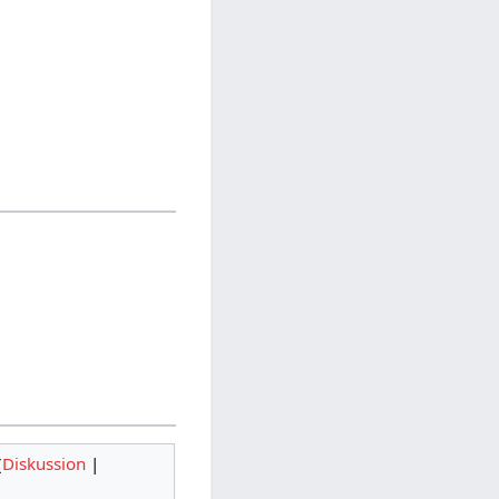
(
Diskussion
|