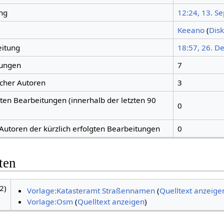
ng
12:24, 13. S
Keeano
(
Disk
eitung
18:57, 26. D
tungen
7
icher Autoren
3
gten Bearbeitungen (innerhalb der letzten 90
0
 Autoren der kürzlich erfolgten Bearbeitungen
0
ten
2)
Vorlage:Katasteramt Straßennamen
(
Quelltext anzeige
Vorlage:Osm
(
Quelltext anzeigen
)