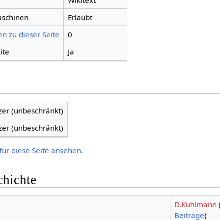
Wikitext
aschinen
Erlaubt
n zu dieser Seite
0
ite
Ja
zer (unbeschränkt)
zer (unbeschränkt)
für diese Seite ansehen.
chichte
D.Kuhlmann
Beiträge
)