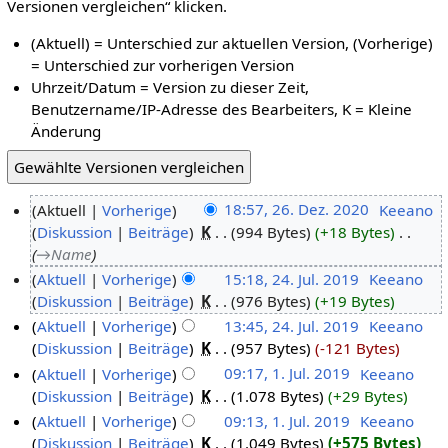
Versionen vergleichen“ klicken.
(Aktuell) = Unterschied zur aktuellen Version, (Vorherige)
= Unterschied zur vorherigen Version
Uhrzeit/Datum = Version zu dieser Zeit,
Benutzername/IP-Adresse des Bearbeiters, K = Kleine
Änderung
Aktuell
Vorherige
18:57, 26. Dez. 2020
‎
Keeano
Diskussion
Beiträge
‎
K
994 Bytes
+18 Bytes
‎
→‎Name
Aktuell
Vorherige
15:18, 24. Jul. 2019
‎
Keeano
Diskussion
Beiträge
‎
K
976 Bytes
+19 Bytes
Aktuell
Vorherige
13:45, 24. Jul. 2019
‎
Keeano
Diskussion
Beiträge
‎
K
957 Bytes
-121 Bytes
Aktuell
Vorherige
09:17, 1. Jul. 2019
‎
Keeano
Diskussion
Beiträge
‎
K
1.078 Bytes
+29 Bytes
Aktuell
Vorherige
09:13, 1. Jul. 2019
‎
Keeano
Diskussion
Beiträge
‎
K
1.049 Bytes
+575 Bytes