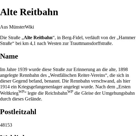
Alte Reitbahn
Aus MünsterWiki
Die Straße „
Alte Reitbahn
“, in
Berg-Fidel
, verläuft von der „
Hammer
Straße
“ bei km 4,1 nach Westen zur
Trauttmansdorffstraße
.
Name
Im Jahre
1939
wurde diese Straße zur Erinnerung an die alte,
1898
angelegte Rennbahn des „
Westfälischen Reiter-Vereins
“, die sich in
dieser Gegend befand, benannt. Die Rennbahn verschwand, als hier
1914
ein Kriegsgefangenenlager angelegt wurde. Nach dem „
Ersten
WP
WP
Weltkrieg
“ legte die
Reichsbahn
die Gleise der Umgehungsbahn
durch dieses Gelände.
Postleitzahl
48153