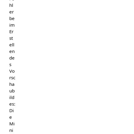
hl
er
be
im
Er
st
ell
en
de
s
Vo
rsc
ha
ub
ild
es:
Di
e
Mi
ni