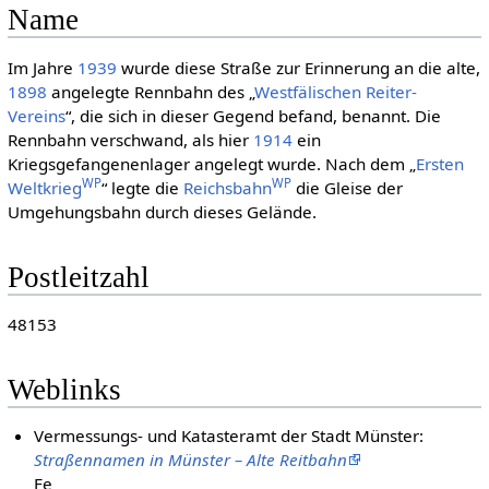
Name
Im Jahre
1939
wurde diese Straße zur Erinnerung an die alte,
1898
angelegte Rennbahn des „
Westfälischen Reiter-
Vereins
“, die sich in dieser Gegend befand, benannt. Die
Rennbahn verschwand, als hier
1914
ein
Kriegsgefangenenlager angelegt wurde. Nach dem „
Ersten
WP
WP
Weltkrieg
“ legte die
Reichsbahn
die Gleise der
Umgehungsbahn durch dieses Gelände.
Postleitzahl
48153
Weblinks
Vermessungs- und Katasteramt der Stadt Münster:
Straßennamen in Münster – Alte Reitbahn
Fe