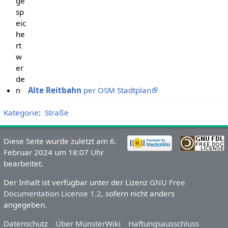
ge
sp
eic
he
rt
w
er
de
n
Alte Reitbahn
per OSM Stadtplan
Kategorie
:
Straße
Diese Seite wurde zuletzt am 6.
Februar 2024 um 18:07 Uhr
bearbeitet.
Der Inhalt ist verfügbar unter der Lizenz
GNU Free
Documentation License 1.2
, sofern nicht anders
angegeben.
Datenschutz
Über MünsterWiki
Haftungsausschluss