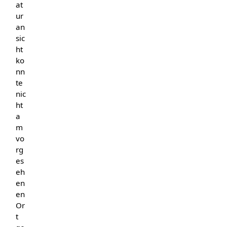
at
ur
an
sic
ht
ko
nn
te
nic
ht
a
m
vo
rg
es
eh
en
en
Or
t