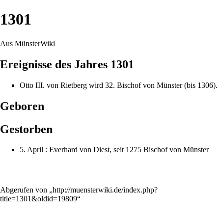
1301
Aus MünsterWiki
Ereignisse des Jahres 1301
Otto III. von Rietberg
wird 32.
Bischof
von Münster (bis
1306
).
Geboren
Gestorben
5. April
:
Everhard von Diest
, seit
1275
Bischof
von Münster
Abgerufen von „
http://muensterwiki.de/index.php?
title=1301&oldid=19809
“