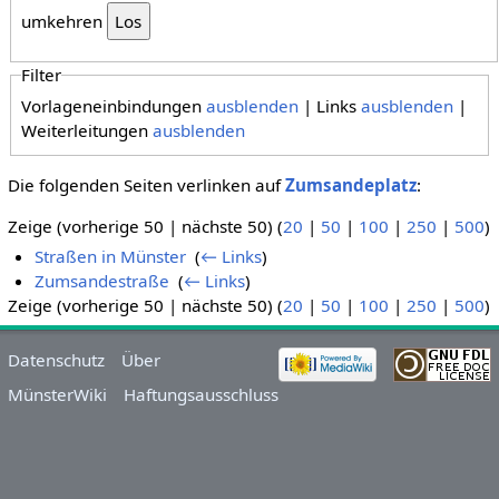
umkehren
Filter
Vorlageneinbindungen
ausblenden
| Links
ausblenden
|
Weiterleitungen
ausblenden
Die folgenden Seiten verlinken auf
Zumsandeplatz
:
Zeige (vorherige 50 | nächste 50) (
20
|
50
|
100
|
250
|
500
)
Straßen in Münster
‎
(
← Links
)
Zumsandestraße
‎
(
← Links
)
Zeige (vorherige 50 | nächste 50) (
20
|
50
|
100
|
250
|
500
)
Datenschutz
Über
MünsterWiki
Haftungsausschluss