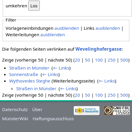
umkehren
Filter
Vorlageneinbindungen
ausblenden
| Links
ausblenden
|
Weiterleitungen
ausblenden
Die folgenden Seiten verlinken auf
Wevelinghofergasse
:
Zeige (vorherige 50 | nächste 50) (
20
|
50
|
100
|
250
|
500
)
Straßen in Münster
‎
(
← Links
)
Sonnenstraße
‎
(
← Links
)
Wythovedes Steghe
(Weiterleitungsseite) ‎
(
← Links
)
Straßen in Münster
‎
(
← Links
)
Zeige (vorherige 50 | nächste 50) (
20
|
50
|
100
|
250
|
500
)
Datenschutz
Über
MünsterWiki
Haftungsausschluss