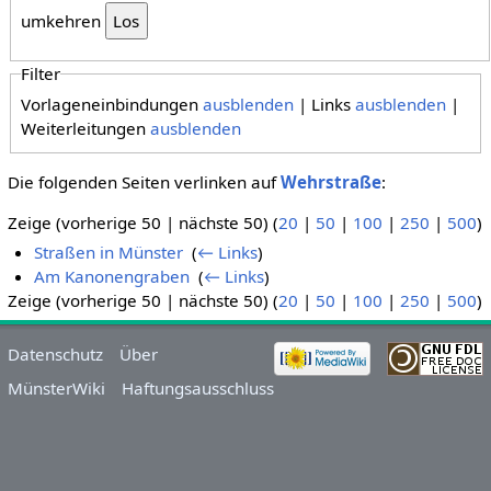
umkehren
Filter
Vorlageneinbindungen
ausblenden
| Links
ausblenden
|
Weiterleitungen
ausblenden
Die folgenden Seiten verlinken auf
Wehrstraße
:
Zeige (vorherige 50 | nächste 50) (
20
|
50
|
100
|
250
|
500
)
Straßen in Münster
‎
(
← Links
)
Am Kanonengraben
‎
(
← Links
)
Zeige (vorherige 50 | nächste 50) (
20
|
50
|
100
|
250
|
500
)
Datenschutz
Über
MünsterWiki
Haftungsausschluss