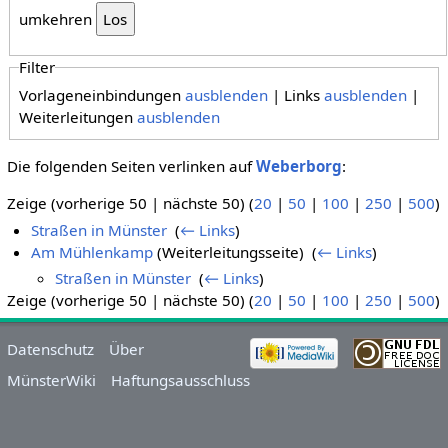
umkehren
Filter
Vorlageneinbindungen
ausblenden
| Links
ausblenden
|
Weiterleitungen
ausblenden
Die folgenden Seiten verlinken auf
Weberborg
:
Zeige (vorherige 50 | nächste 50) (
20
|
50
|
100
|
250
|
500
)
Straßen in Münster
‎
(
← Links
)
Am Mühlenkamp
(Weiterleitungsseite) ‎
(
← Links
)
Straßen in Münster
‎
(
← Links
)
Zeige (vorherige 50 | nächste 50) (
20
|
50
|
100
|
250
|
500
)
Datenschutz
Über
MünsterWiki
Haftungsausschluss