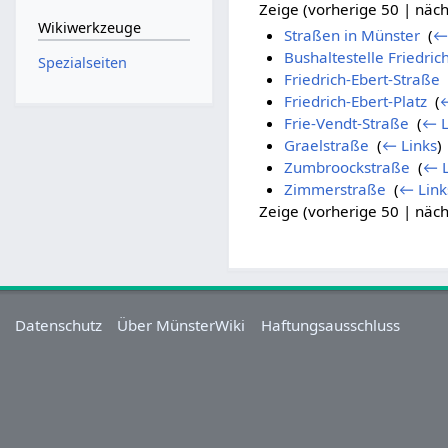
Zeige (vorherige 50 | näch
Wikiwerkzeuge
Straßen in Münster
‎
(
←
Bushaltestelle Friedric
Spezialseiten
Friedrich-Ebert-Straße
‎
Friedrich-Ebert-Platz
‎
(
←
Frie-Vendt-Straße
‎
(
← L
Graelstraße
‎
(
← Links
)
Zumbroockstraße
‎
(
← L
Zimmerstraße
‎
(
← Link
Zeige (vorherige 50 | näch
Datenschutz
Über MünsterWiki
Haftungsausschluss