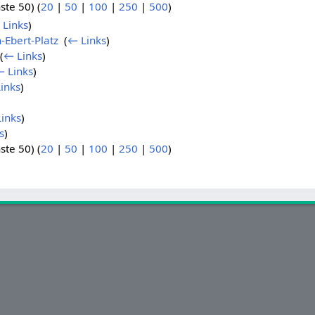
ste 50) (
20
|
50
|
100
|
250
|
500
)
 Links
)
h-Ebert-Platz
‎
(
← Links
)
(
← Links
)
 Links
)
inks
)
inks
)
s
)
ste 50) (
20
|
50
|
100
|
250
|
500
)