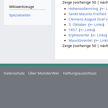
Zeige (vorherige 50 | näch
Wikiwerkzeuge
Hohenzollernring
‎
(
← L
Sankt-Mauritz-Freiheit
Spezialseiten
Clemens August Graf v
3. Oktober
‎
(
← Links
)
1857
‎
(
← Links
)
Erphoviertel
‎
(
← Links
)
Mauritzviertel
‎
(
← Link
Zeige (vorherige 50 | näch
Datenschutz
Über MünsterWiki
Haftungsausschluss