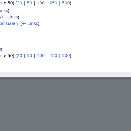
ste 50) (
20
|
50
|
100
|
250
|
500
)
inks
)
‎
(
← Links
)
on Galen
‎
(
← Links
)
s
)
ste 50) (
20
|
50
|
100
|
250
|
500
)