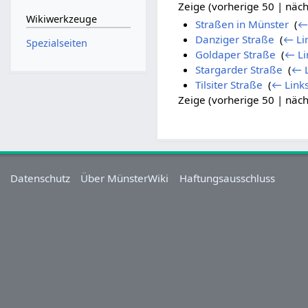
Zeige (vorherige 50 | näch
Wikiwerkzeuge
Straßen in Münster
‎
(
←
Danziger Straße
‎
(
← Li
Spezialseiten
Goldaper Straße
‎
(
← Li
Stargarder Straße
‎
(
← L
Tilsiter Straße
‎
(
← Link
Zeige (vorherige 50 | näch
Datenschutz
Über MünsterWiki
Haftungsausschluss