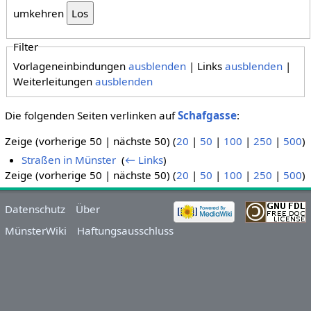
umkehren
Filter
Vorlageneinbindungen
ausblenden
| Links
ausblenden
|
Weiterleitungen
ausblenden
Die folgenden Seiten verlinken auf
Schafgasse
:
Zeige (vorherige 50 | nächste 50) (
20
|
50
|
100
|
250
|
500
)
Straßen in Münster
‎
(
← Links
)
Zeige (vorherige 50 | nächste 50) (
20
|
50
|
100
|
250
|
500
)
Datenschutz
Über
MünsterWiki
Haftungsausschluss