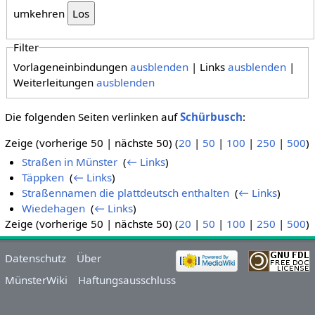
umkehren
Filter
Vorlageneinbindungen
ausblenden
| Links
ausblenden
|
Weiterleitungen
ausblenden
Die folgenden Seiten verlinken auf
Schürbusch
:
Zeige (vorherige 50 | nächste 50) (
20
|
50
|
100
|
250
|
500
)
Straßen in Münster
‎
(
← Links
)
Täppken
‎
(
← Links
)
Straßennamen die plattdeutsch enthalten
‎
(
← Links
)
Wiedehagen
‎
(
← Links
)
Zeige (vorherige 50 | nächste 50) (
20
|
50
|
100
|
250
|
500
)
Datenschutz
Über
MünsterWiki
Haftungsausschluss