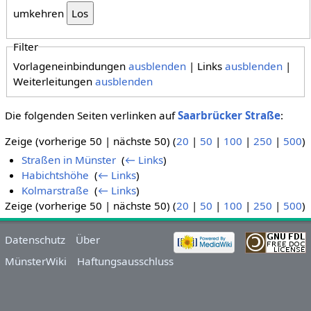
umkehren
Filter
Vorlageneinbindungen
ausblenden
| Links
ausblenden
|
Weiterleitungen
ausblenden
Die folgenden Seiten verlinken auf
Saarbrücker Straße
:
Zeige (vorherige 50 | nächste 50) (
20
|
50
|
100
|
250
|
500
)
Straßen in Münster
‎
(
← Links
)
Habichtshöhe
‎
(
← Links
)
Kolmarstraße
‎
(
← Links
)
Zeige (vorherige 50 | nächste 50) (
20
|
50
|
100
|
250
|
500
)
Datenschutz
Über
MünsterWiki
Haftungsausschluss