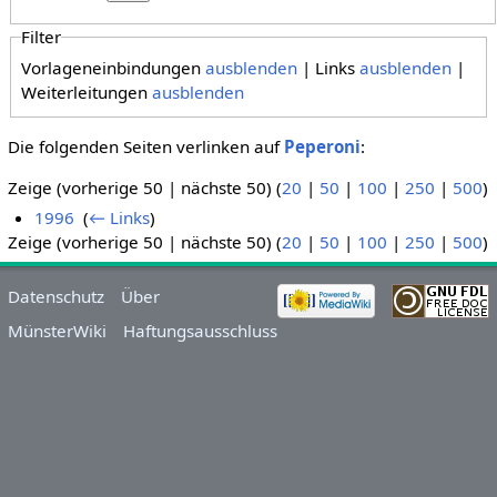
Filter
Vorlageneinbindungen
ausblenden
| Links
ausblenden
|
Weiterleitungen
ausblenden
Die folgenden Seiten verlinken auf
Peperoni
:
Zeige (vorherige 50 | nächste 50) (
20
|
50
|
100
|
250
|
500
)
1996
‎
(
← Links
)
Zeige (vorherige 50 | nächste 50) (
20
|
50
|
100
|
250
|
500
)
Datenschutz
Über
MünsterWiki
Haftungsausschluss