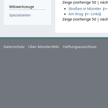
Zeige (vorherige 50 | näch
Wikiwerkzeuge
Straßen in Münster
‎
(
←
Am Krug
‎
(
← Links
)
Spezialseiten
Zeige (vorherige 50 | näch
Datenschutz
Über MünsterWiki
Haftungsausschluss