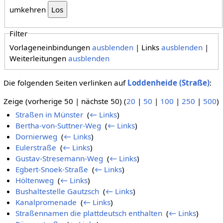
umkehren
Filter
Vorlageneinbindungen
ausblenden
| Links
ausblenden
|
Weiterleitungen
ausblenden
Die folgenden Seiten verlinken auf
Loddenheide (Straße)
:
Zeige (vorherige 50 | nächste 50) (
20
|
50
|
100
|
250
|
500
)
Straßen in Münster
‎
(
← Links
)
Bertha-von-Suttner-Weg
‎
(
← Links
)
Dornierweg
‎
(
← Links
)
Eulerstraße
‎
(
← Links
)
Gustav-Stresemann-Weg
‎
(
← Links
)
Egbert-Snoek-Straße
‎
(
← Links
)
Höltenweg
‎
(
← Links
)
Bushaltestelle Gautzsch
‎
(
← Links
)
Kanalpromenade
‎
(
← Links
)
Straßennamen die plattdeutsch enthalten
‎
(
← Links
)